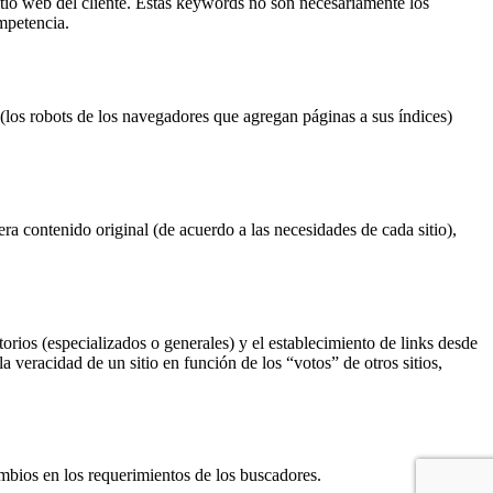
itio web del cliente. Estas keywords no son necesariamente los
mpetencia.
s (los robots de los navegadores que agregan páginas a sus índices)
ra contenido original (de acuerdo a las necesidades de cada sitio),
torios (especializados o generales) y el establecimiento de links desde
a veracidad de un sitio en función de los “votos” de otros sitios,
mbios en los requerimientos de los buscadores.