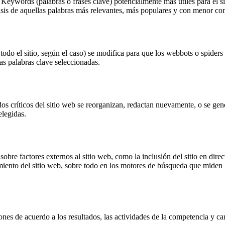
 Keywords (palabras o frases clave) potencialmente más útiles para el s
lisis de aquellas palabras más relevantes, más populares y con menor co
 todo el sitio, según el caso) se modifica para que los webbots o spider
las palabras clave seleccionadas.
os críticos del sitio web se reorganizan, redactan nuevamente, o se gene
elegidas.
sobre factores externos al sitio web, como la inclusión del sitio en direc
namiento del sitio web, sobre todo en los motores de búsqueda que miden l
nes de acuerdo a los resultados, las actividades de la competencia y ca